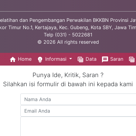
elatihan dan Pengembangan Perwakilan BKKBN Provinsi J
okor Timur No.1, Kertajaya, Kec. Gubeng, Kota SBY, Jawa T
Telp (031) - 5022681
© 2026 All rights reserved
home
emoji_objects
table_view
message
table_view
Home
Informasi
Data
Saran
Punya Ide, Kritik, Saran ?
Silahkan isi formulir di bawah ini kepada kami